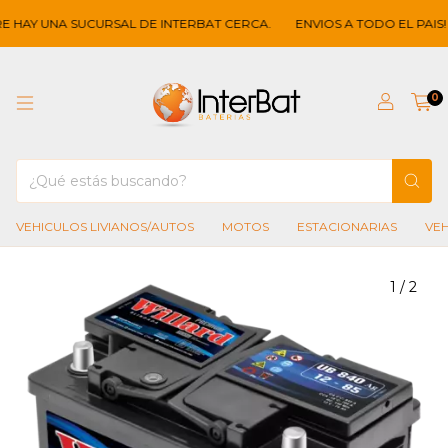
 UNA SUCURSAL DE INTERBAT CERCA.
ENVIOS A TODO EL PAIS!
NO
0
VEHICULOS LIVIANOS/AUTOS
MOTOS
ESTACIONARIAS
VE
1
/
2